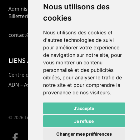
Nous utilisons des
Administration : +41 32 725 03 03
Billetterie : +41 32 725 05 05
cookies
Nous utilisons des cookies et
contact@lepommier.ch
d'autres technologies de suivi
pour améliorer votre expérience
de navigation sur notre site, pour
LIENS AMIS
vous montrer un contenu
personnalisé et des publicités
Centre de culture ABC
ciblées, pour analyser le trafic de
ADN – Association Danse Neuchâtel
notre site et pour comprendre la
provenance de nos visiteurs.
J'accepte
© 2026 Le Pommier.
Je refuse
Changer mes préférences
facebook
instagram
email