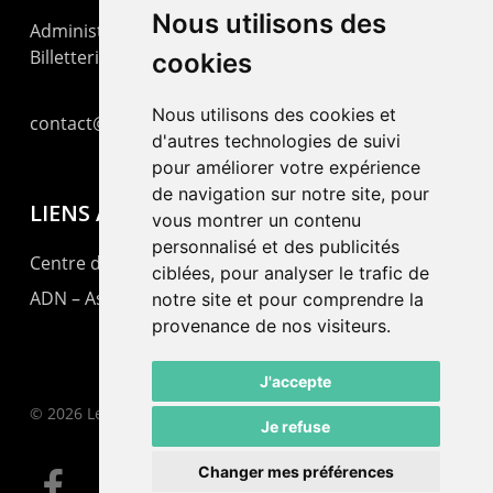
Nous utilisons des
Administration : +41 32 725 03 03
Billetterie : +41 32 725 05 05
cookies
Nous utilisons des cookies et
contact@lepommier.ch
d'autres technologies de suivi
pour améliorer votre expérience
de navigation sur notre site, pour
LIENS AMIS
vous montrer un contenu
personnalisé et des publicités
Centre de culture ABC
ciblées, pour analyser le trafic de
ADN – Association Danse Neuchâtel
notre site et pour comprendre la
provenance de nos visiteurs.
J'accepte
© 2026 Le Pommier.
Je refuse
Changer mes préférences
facebook
instagram
email