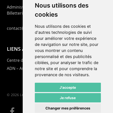
Nous utilisons des
Administration : +41 32 725 03 03
Billetterie : +41 32 725 05 05
cookies
Nous utilisons des cookies et
contact@lepommier.ch
d'autres technologies de suivi
pour améliorer votre expérience
de navigation sur notre site, pour
LIENS AMIS
vous montrer un contenu
personnalisé et des publicités
Centre de culture ABC
ciblées, pour analyser le trafic de
ADN – Association Danse Neuchâtel
notre site et pour comprendre la
provenance de nos visiteurs.
J'accepte
© 2026 Le Pommier.
Je refuse
Changer mes préférences
facebook
instagram
email