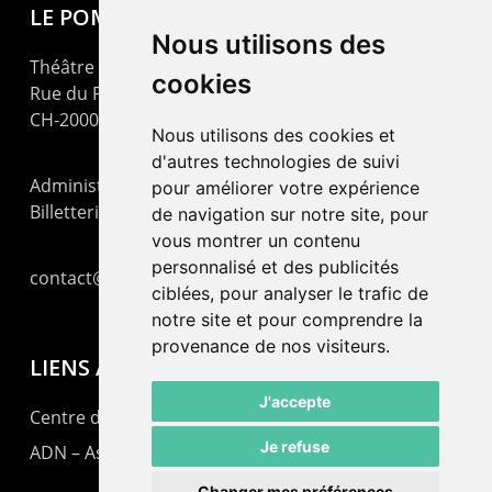
LE POMMIER
Nous utilisons des
Théâtre – Centre Culturel Neuchâtelois
cookies
Rue du Pommier 9
CH-2000 Neuchâtel
Nous utilisons des cookies et
d'autres technologies de suivi
Administration : +41 32 725 03 03
pour améliorer votre expérience
Billetterie : +41 32 725 05 05
de navigation sur notre site, pour
vous montrer un contenu
personnalisé et des publicités
contact@lepommier.ch
ciblées, pour analyser le trafic de
notre site et pour comprendre la
provenance de nos visiteurs.
LIENS AMIS
J'accepte
Centre de culture ABC
Je refuse
ADN – Association Danse Neuchâtel
Changer mes préférences