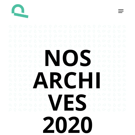
Skip
Menu
to
main
content
NOS
ARCHI
VES
2020