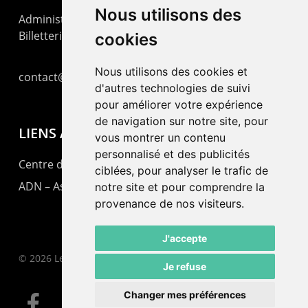
Nous utilisons des
Administration : +41 32 725 03 03
Billetterie : +41 32 725 05 05
cookies
Nous utilisons des cookies et
contact@lepommier.ch
d'autres technologies de suivi
pour améliorer votre expérience
de navigation sur notre site, pour
LIENS AMIS
vous montrer un contenu
personnalisé et des publicités
Centre de culture ABC
ciblées, pour analyser le trafic de
ADN – Association Danse Neuchâtel
notre site et pour comprendre la
provenance de nos visiteurs.
J'accepte
© 2026 Le Pommier.
Je refuse
Changer mes préférences
facebook
instagram
email