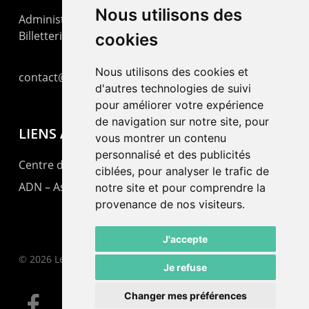
Nous utilisons des
Administration : +41 32 725 03 03
Billetterie : +41 32 725 05 05
cookies
Nous utilisons des cookies et
contact@lepommier.ch
d'autres technologies de suivi
pour améliorer votre expérience
de navigation sur notre site, pour
LIENS AMIS
vous montrer un contenu
personnalisé et des publicités
Centre de culture ABC
ciblées, pour analyser le trafic de
ADN – Association Danse Neuchâtel
notre site et pour comprendre la
provenance de nos visiteurs.
J'accepte
© 2026 Le Pommier.
Je refuse
Changer mes préférences
facebook
instagram
email