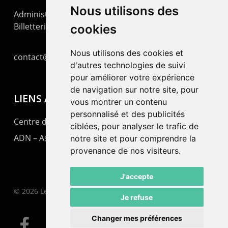
Nous utilisons des
Administration : +41 32 725 03 03
Billetterie : +41 32 725 05 05
cookies
Nous utilisons des cookies et
contact@lepommier.ch
d'autres technologies de suivi
pour améliorer votre expérience
de navigation sur notre site, pour
LIENS AMIS
vous montrer un contenu
personnalisé et des publicités
Centre de culture ABC
ciblées, pour analyser le trafic de
ADN – Association Danse Neuchâtel
notre site et pour comprendre la
provenance de nos visiteurs.
J'accepte
© 2026 Le Pommier.
Je refuse
Changer mes préférences
facebook
instagram
email