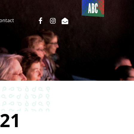
Du côté
de l’ABC
facebook
instagram
email
Contact
21