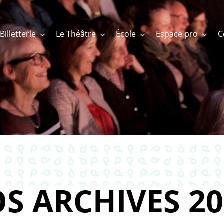
Billetterie
Le Théâtre
École
Espace pro
S ARCHIVES 20