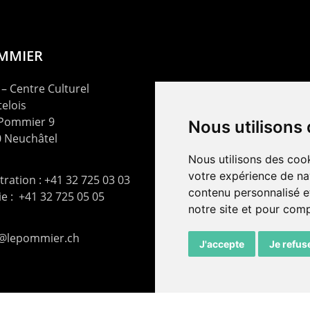
OMMIER
– Centre Culturel
elois
 Pommier 9
Nous utilisons
 Neuchâtel
Nous utilisons des cook
votre expérience de na
ration : +41 32 725 03 03
contenu personnalisé et
rie : +41 32 725 05 05
notre site et pour com
t@lepommier.ch
J'accepte
Je refus