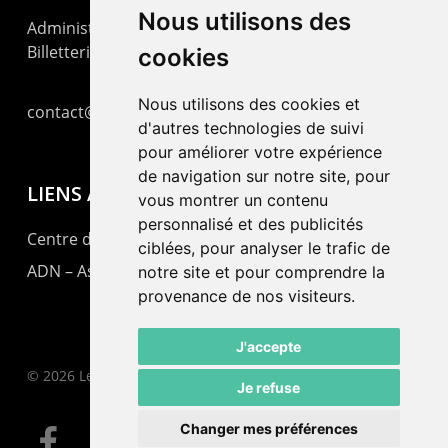
Nous utilisons des
Administration : +41 32 725 03 03
Billetterie : +41 32 725 05 05
cookies
Nous utilisons des cookies et
contact@lepommier.ch
d'autres technologies de suivi
pour améliorer votre expérience
de navigation sur notre site, pour
LIENS AMIS
vous montrer un contenu
personnalisé et des publicités
Centre de culture ABC
ciblées, pour analyser le trafic de
ADN – Association Danse Neuchâtel
notre site et pour comprendre la
provenance de nos visiteurs.
J'accepte
© 2026 Le Pommier.
Je refuse
Changer mes préférences
facebook
instagram
email