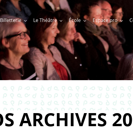
Billetterie
Le Théâtre
École
Espace pro
S ARCHIVES 20