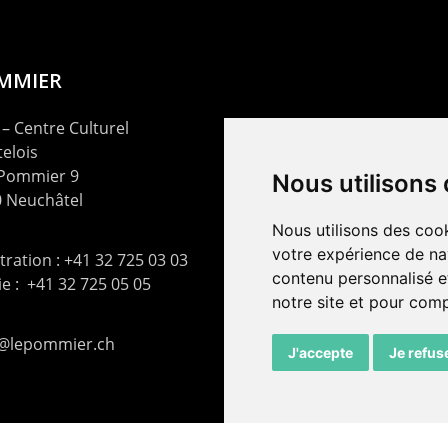
OMMIER
– Centre Culturel
elois
 Pommier 9
Nous utilisons
 Neuchâtel
Nous utilisons des cook
votre expérience de na
ration : +41 32 725 03 03
contenu personnalisé et
rie : +41 32 725 05 05
notre site et pour com
t@lepommier.ch
J'accepte
Je refus