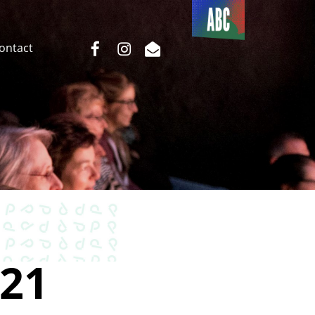
Du côté
de l’ABC
facebook
instagram
email
Contact
21