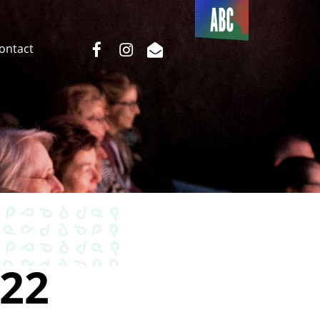
Du côté
de l’ABC
facebook
instagram
email
Contact
22