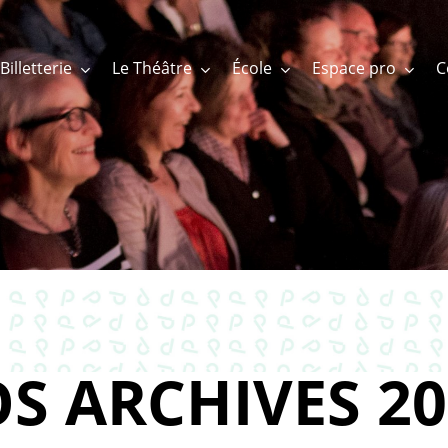
Billetterie
Le Théâtre
École
Espace pro
S ARCHIVES 20