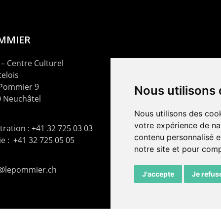
OMMIER
– Centre Culturel
elois
 Pommier 9
Nous utilisons
 Neuchâtel
Nous utilisons des cook
votre expérience de na
ration : +41 32 725 03 03
contenu personnalisé et
rie : +41 32 725 05 05
notre site et pour com
t@lepommier.ch
J'accepte
Je refus