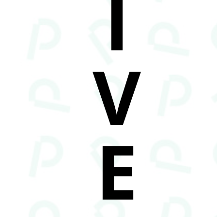
I
V
E