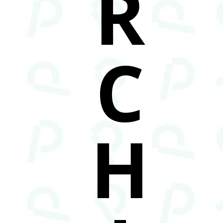
R
C
H