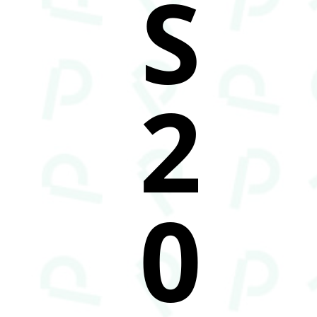
S
2
0