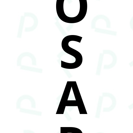
O
S
A