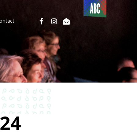
Du côté
de l’ABC
facebook
instagram
email
Contact
24