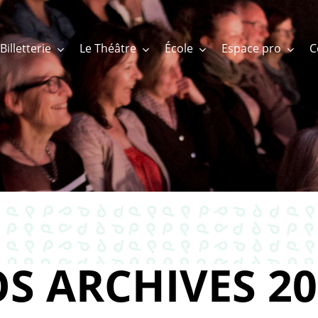
Billetterie
Le Théâtre
École
Espace pro
S ARCHIVES 20