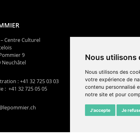
OMMIER
– Centre Culturel
elois
 Pommier 9
Nous utilisons
 Neuchâtel
Nous utilisons des cook
votre expérience de na
ration : +41 32 725 03 03
contenu personnalisé et
rie : +41 32 725 05 05
notre site et pour com
t@lepommier.ch
J'accepte
Je refus