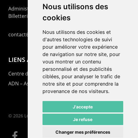
Nous utilisons des
Administration : +41 32 725 03 03
Billetterie : +41 32 725 05 05
cookies
Nous utilisons des cookies et
contact@lepommier.ch
d'autres technologies de suivi
pour améliorer votre expérience
de navigation sur notre site, pour
LIENS AMIS
vous montrer un contenu
personnalisé et des publicités
Centre de culture ABC
ciblées, pour analyser le trafic de
ADN – Association Danse Neuchâtel
notre site et pour comprendre la
provenance de nos visiteurs.
J'accepte
© 2026 Le Pommier.
Je refuse
Changer mes préférences
facebook
instagram
email