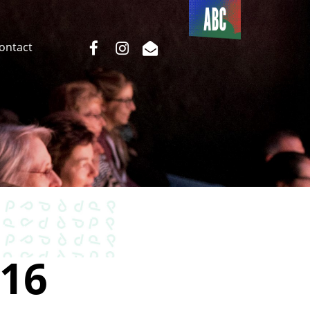
Du côté
de l’ABC
facebook
instagram
email
Contact
16