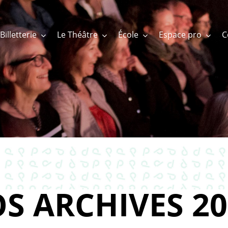
Billetterie
Le Théâtre
École
Espace pro
S ARCHIVES 20