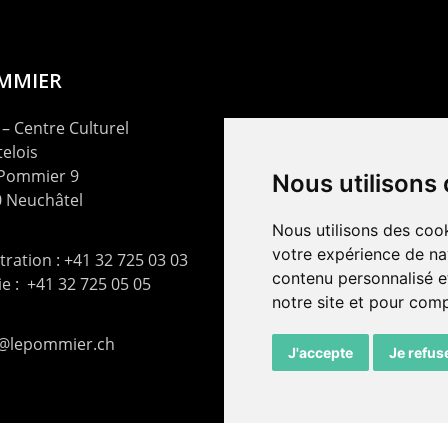
OMMIER
– Centre Culturel
elois
 Pommier 9
Nous utilisons
 Neuchâtel
Nous utilisons des cook
votre expérience de na
ration : +41 32 725 03 03
contenu personnalisé et
rie : +41 32 725 05 05
notre site et pour com
t@lepommier.ch
J'accepte
Je refus