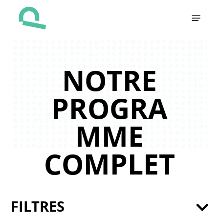
Skip
Menu
to
main
content
NOTRE
PROGRA
MME
COMPLET
FILTRES