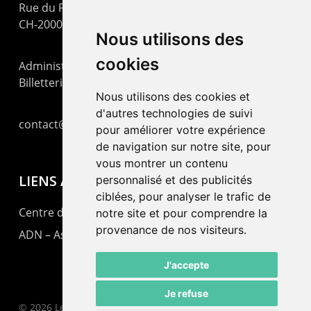
Rue du Pommier 9
CH-2000 Neuchâtel
Nous utilisons des
cookies
Administration : +41 32 725 03 03
Billetterie : +41 32 725 05 05
Nous utilisons des cookies et
d'autres technologies de suivi
contact@lepommier.ch
pour améliorer votre expérience
de navigation sur notre site, pour
vous montrer un contenu
LIENS AMIS
personnalisé et des publicités
ciblées, pour analyser le trafic de
Centre de culture ABC
notre site et pour comprendre la
provenance de nos visiteurs.
ADN – Association Danse Neuchâtel
J'accepte
Je refuse
© 2026 Le Pommier.