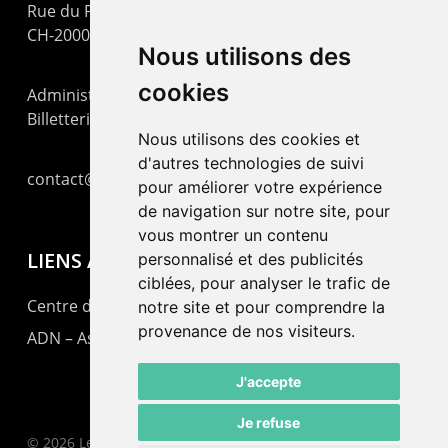
Rue du Pommier 9
CH-2000 Neuchâtel
Nous utilisons des
cookies
Administration : +41 32 725 03 03
Billetterie : +41 32 725 05 05
Nous utilisons des cookies et
d'autres technologies de suivi
contact@lepommier.ch
pour améliorer votre expérience
de navigation sur notre site, pour
vous montrer un contenu
LIENS AMIS
personnalisé et des publicités
ciblées, pour analyser le trafic de
Centre de culture ABC
notre site et pour comprendre la
provenance de nos visiteurs.
ADN – Association Danse Neuchâtel
J'accepte
Je refuse
© 2026 Le Pommier.