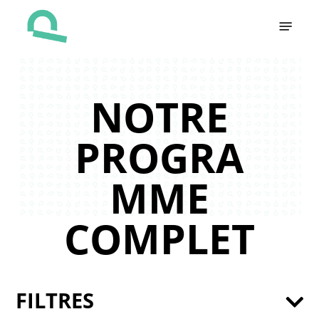
Skip
Menu
to
main
content
NOTRE
PROGRA
MME
COMPLET
FILTRES