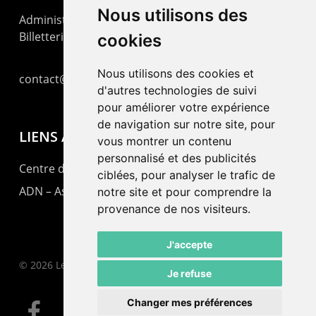
Nous utilisons des
Administration : +41 32 725 03 03
Billetterie : +41 32 725 05 05
cookies
Nous utilisons des cookies et
contact@lepommier.ch
d'autres technologies de suivi
pour améliorer votre expérience
de navigation sur notre site, pour
LIENS AMIS
vous montrer un contenu
personnalisé et des publicités
Centre de culture ABC
ciblées, pour analyser le trafic de
ADN – Association Danse Neuchâtel
notre site et pour comprendre la
provenance de nos visiteurs.
J'accepte
© 2026 Le Pommier.
Je refuse
Changer mes préférences
facebook
instagram
email