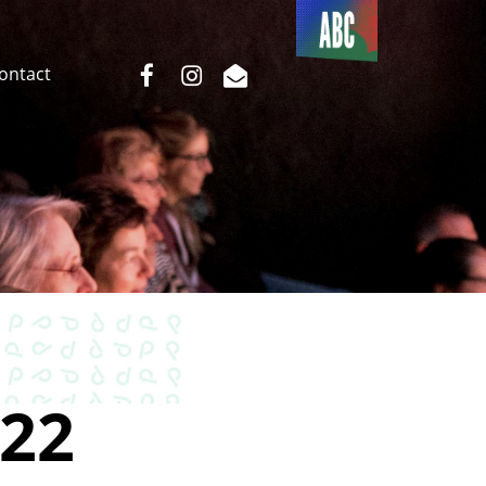
Du côté
de l’ABC
facebook
instagram
email
Contact
22