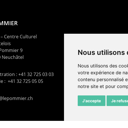
OMMIER
– Centre Culturel
elois
 Pommier 9
Nous utilisons
 Neuchâtel
Nous utilisons des cook
votre expérience de na
ration : +41 32 725 03 03
contenu personnalisé et
rie : +41 32 725 05 05
notre site et pour com
t@lepommier.ch
J'accepte
Je refus