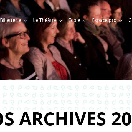
Billetterie
Le Théâtre
École
Espace pro
S ARCHIVES 20