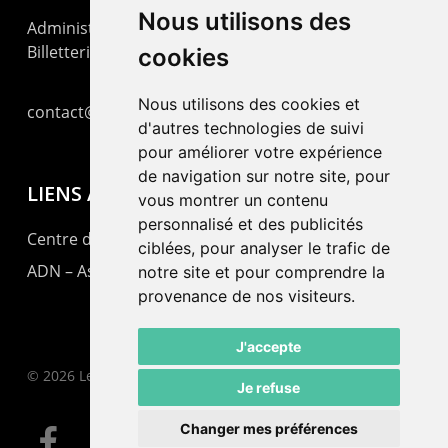
Nous utilisons des
Administration : +41 32 725 03 03
Billetterie : +41 32 725 05 05
cookies
Nous utilisons des cookies et
contact@lepommier.ch
d'autres technologies de suivi
pour améliorer votre expérience
de navigation sur notre site, pour
LIENS AMIS
vous montrer un contenu
personnalisé et des publicités
Centre de culture ABC
ciblées, pour analyser le trafic de
ADN – Association Danse Neuchâtel
notre site et pour comprendre la
provenance de nos visiteurs.
J'accepte
© 2026 Le Pommier.
Je refuse
Changer mes préférences
facebook
instagram
email