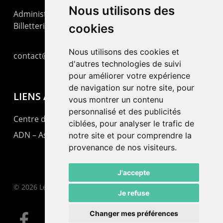
Nous utilisons des
Administration : +41 32 725 03 03
Billetterie : +41 32 725 05 05
cookies
Nous utilisons des cookies et
contact@lepommier.ch
d'autres technologies de suivi
pour améliorer votre expérience
de navigation sur notre site, pour
LIENS AMIS
vous montrer un contenu
personnalisé et des publicités
Centre de culture ABC
ciblées, pour analyser le trafic de
ADN – Association Danse Neuchâtel
notre site et pour comprendre la
provenance de nos visiteurs.
J'accepte
© 2026 Le Pommier.
Je refuse
Changer mes préférences
facebook
instagram
email