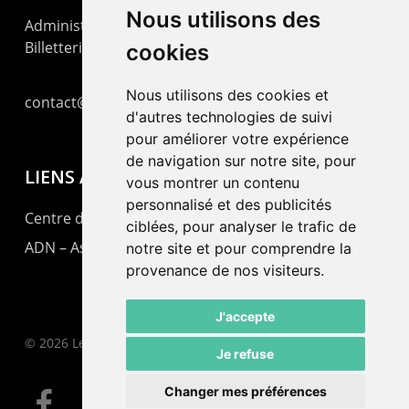
Nous utilisons des
Administration : +41 32 725 03 03
Billetterie : +41 32 725 05 05
cookies
Nous utilisons des cookies et
contact@lepommier.ch
d'autres technologies de suivi
pour améliorer votre expérience
de navigation sur notre site, pour
LIENS AMIS
vous montrer un contenu
personnalisé et des publicités
Centre de culture ABC
ciblées, pour analyser le trafic de
ADN – Association Danse Neuchâtel
notre site et pour comprendre la
provenance de nos visiteurs.
J'accepte
© 2026 Le Pommier.
Je refuse
Changer mes préférences
facebook
instagram
email