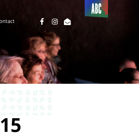
Du côté
de l’ABC
facebook
instagram
email
Contact
15