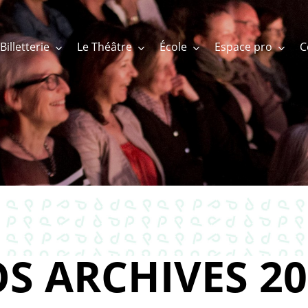
Billetterie
Le Théâtre
École
Espace pro
S ARCHIVES 20