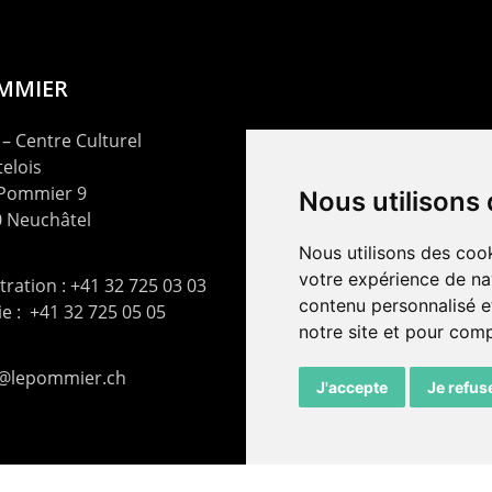
OMMIER
– Centre Culturel
elois
 Pommier 9
Nous utilisons
 Neuchâtel
Nous utilisons des cook
votre expérience de na
ration : +41 32 725 03 03
contenu personnalisé et
rie : +41 32 725 05 05
notre site et pour com
t@lepommier.ch
J'accepte
Je refus