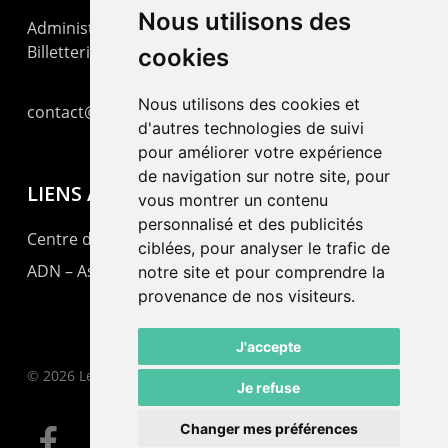
Nous utilisons des
Administration : +41 32 725 03 03
Billetterie : +41 32 725 05 05
cookies
Nous utilisons des cookies et
contact@lepommier.ch
d'autres technologies de suivi
pour améliorer votre expérience
de navigation sur notre site, pour
LIENS AMIS
vous montrer un contenu
personnalisé et des publicités
Centre de culture ABC
ciblées, pour analyser le trafic de
ADN – Association Danse Neuchâtel
notre site et pour comprendre la
provenance de nos visiteurs.
J'accepte
© 2026 Le Pommier.
Je refuse
Changer mes préférences
facebook
instagram
email