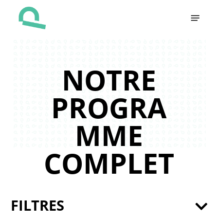
Skip
Menu
to
main
content
NOTRE
PROGRA
MME
COMPLET
FILTRES