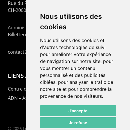
Rue du Pommier 9
CH-2000 Neuchâtel
Nous utilisons des
cookies
Administration : +41 32 725 03 03
Billetterie : +41 32 725 05 05
Nous utilisons des cookies et
d'autres technologies de suivi
contact@lepommier.ch
pour améliorer votre expérience
de navigation sur notre site, pour
vous montrer un contenu
LIENS AMIS
personnalisé et des publicités
ciblées, pour analyser le trafic de
Centre de culture ABC
notre site et pour comprendre la
provenance de nos visiteurs.
ADN – Association Danse Neuchâtel
J'accepte
Je refuse
© 2026 Le Pommier.