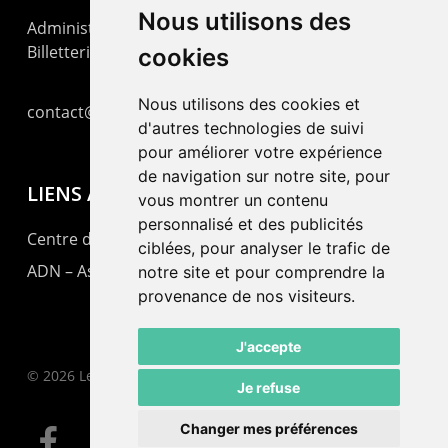
Nous utilisons des
Administration : +41 32 725 03 03
Billetterie : +41 32 725 05 05
cookies
Nous utilisons des cookies et
contact@lepommier.ch
d'autres technologies de suivi
pour améliorer votre expérience
de navigation sur notre site, pour
LIENS AMIS
vous montrer un contenu
personnalisé et des publicités
Centre de culture ABC
ciblées, pour analyser le trafic de
ADN – Association Danse Neuchâtel
notre site et pour comprendre la
provenance de nos visiteurs.
J'accepte
© 2026 Le Pommier.
Je refuse
Changer mes préférences
facebook
instagram
email