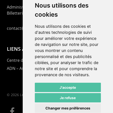
Nous utilisons des
Administration : +41 32 725 03 03
Billetterie : +41 32 725 05 05
cookies
Nous utilisons des cookies et
contact@lepommier.ch
d'autres technologies de suivi
pour améliorer votre expérience
de navigation sur notre site, pour
LIENS AMIS
vous montrer un contenu
personnalisé et des publicités
Centre de culture ABC
ciblées, pour analyser le trafic de
ADN – Association Danse Neuchâtel
notre site et pour comprendre la
provenance de nos visiteurs.
J'accepte
© 2026 Le Pommier.
Je refuse
Changer mes préférences
facebook
instagram
email