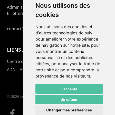
Nous utilisons des
Administration : +41 32 725 03 03
Billetterie : +41 32 725 05 05
cookies
Nous utilisons des cookies et
contact@lepommier.ch
d'autres technologies de suivi
pour améliorer votre expérience
de navigation sur notre site, pour
LIENS AMIS
vous montrer un contenu
personnalisé et des publicités
Centre de culture ABC
ciblées, pour analyser le trafic de
ADN – Association Danse Neuchâtel
notre site et pour comprendre la
provenance de nos visiteurs.
J'accepte
© 2026 Le Pommier.
Je refuse
Changer mes préférences
facebook
instagram
email