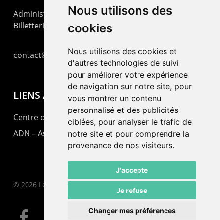
Nous utilisons des
Administration : +41 32 725 03 03
Billetterie : +41 32 725 05 05
cookies
Nous utilisons des cookies et
contact@lepommier.ch
d'autres technologies de suivi
pour améliorer votre expérience
de navigation sur notre site, pour
LIENS AMIS
vous montrer un contenu
personnalisé et des publicités
Centre de culture ABC
ciblées, pour analyser le trafic de
ADN – Association Danse Neuchâtel
notre site et pour comprendre la
provenance de nos visiteurs.
J'accepte
© 2026 Le Pommier.
Je refuse
Changer mes préférences
facebook
instagram
email