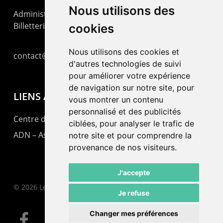
Nous utilisons des
Administration : +41 32 725 03 03
Billetterie : +41 32 725 05 05
cookies
Nous utilisons des cookies et
contact@lepommier.ch
d'autres technologies de suivi
pour améliorer votre expérience
de navigation sur notre site, pour
LIENS AMIS
vous montrer un contenu
personnalisé et des publicités
Centre de culture ABC
ciblées, pour analyser le trafic de
ADN – Association Danse Neuchâtel
notre site et pour comprendre la
provenance de nos visiteurs.
J'accepte
© 2026 Le Pommier.
Je refuse
Changer mes préférences
facebook
instagram
email