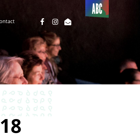
Du côté
de l’ABC
facebook
instagram
email
Contact
18