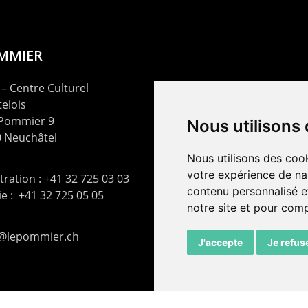
OMMIER
– Centre Culturel
elois
 Pommier 9
Nous utilisons
 Neuchâtel
Nous utilisons des cook
votre expérience de na
ration : +41 32 725 03 03
contenu personnalisé et
rie : +41 32 725 05 05
notre site et pour com
t@lepommier.ch
J'accepte
Je refus