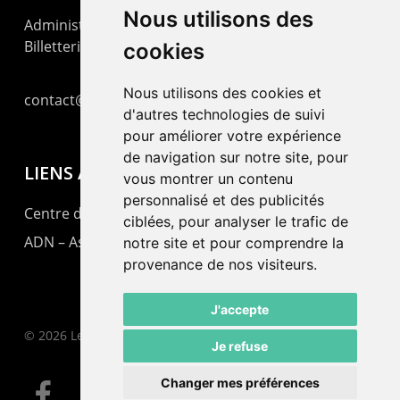
Nous utilisons des
Administration : +41 32 725 03 03
Billetterie : +41 32 725 05 05
cookies
Nous utilisons des cookies et
contact@lepommier.ch
d'autres technologies de suivi
pour améliorer votre expérience
de navigation sur notre site, pour
LIENS AMIS
vous montrer un contenu
personnalisé et des publicités
Centre de culture ABC
ciblées, pour analyser le trafic de
ADN – Association Danse Neuchâtel
notre site et pour comprendre la
provenance de nos visiteurs.
J'accepte
© 2026 Le Pommier.
Je refuse
Changer mes préférences
facebook
instagram
email