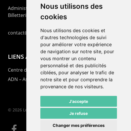
Nous utilisons des
Administration : +41 32 725 03 03
Billetterie : +41 32 725 05 05
cookies
Nous utilisons des cookies et
contact@lepommier.ch
d'autres technologies de suivi
pour améliorer votre expérience
de navigation sur notre site, pour
LIENS AMIS
vous montrer un contenu
personnalisé et des publicités
Centre de culture ABC
ciblées, pour analyser le trafic de
ADN – Association Danse Neuchâtel
notre site et pour comprendre la
provenance de nos visiteurs.
J'accepte
© 2026 Le Pommier.
Je refuse
Changer mes préférences
facebook
instagram
email