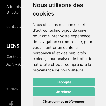
Nous utilisons des
Administration : +41 32 725 03 03
Billetterie : +41 32 725 05 05
cookies
Nous utilisons des cookies et
contact@lepommier.ch
d'autres technologies de suivi
pour améliorer votre expérience
de navigation sur notre site, pour
LIENS AMIS
vous montrer un contenu
personnalisé et des publicités
Centre de culture ABC
ciblées, pour analyser le trafic de
ADN – Association Danse Neuchâtel
notre site et pour comprendre la
provenance de nos visiteurs.
J'accepte
© 2026 Le Pommier.
Je refuse
Changer mes préférences
facebook
instagram
email