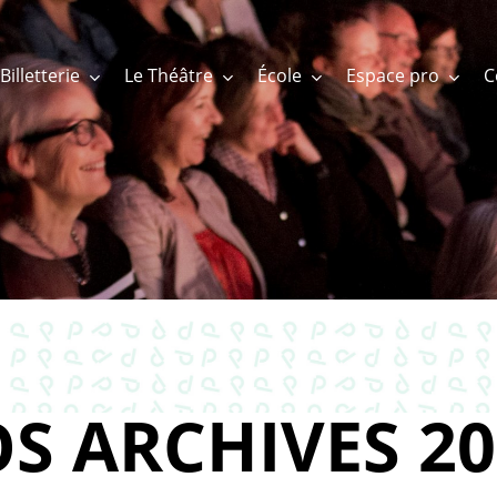
Billetterie
Le Théâtre
École
Espace pro
S ARCHIVES 20