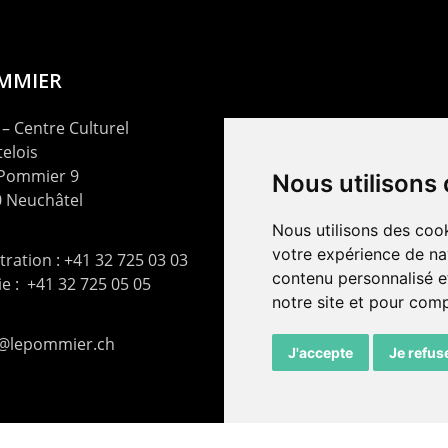
OMMIER
– Centre Culturel
elois
 Pommier 9
Nous utilisons
 Neuchâtel
Nous utilisons des cook
votre expérience de na
ration : +41 32 725 03 03
contenu personnalisé et
rie : +41 32 725 05 05
notre site et pour com
t@lepommier.ch
J'accepte
Je refus