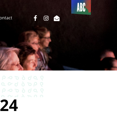
Du côté
de l’ABC
facebook
instagram
email
Contact
24