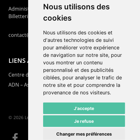
Nous utilisons des
Administration : +41 32 725 03 03
Billetterie : +41 32 725 05 05
cookies
Nous utilisons des cookies et
contact@lepommier.ch
d'autres technologies de suivi
pour améliorer votre expérience
de navigation sur notre site, pour
LIENS AMIS
vous montrer un contenu
personnalisé et des publicités
Centre de culture ABC
ciblées, pour analyser le trafic de
ADN – Association Danse Neuchâtel
notre site et pour comprendre la
provenance de nos visiteurs.
J'accepte
© 2026 Le Pommier.
Je refuse
Changer mes préférences
facebook
instagram
email