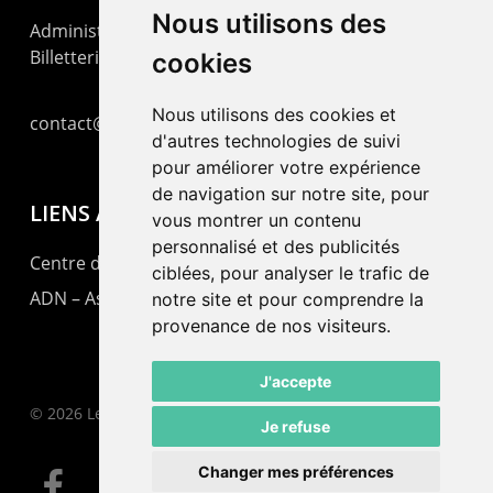
Nous utilisons des
Administration : +41 32 725 03 03
Billetterie : +41 32 725 05 05
cookies
Nous utilisons des cookies et
contact@lepommier.ch
d'autres technologies de suivi
pour améliorer votre expérience
de navigation sur notre site, pour
LIENS AMIS
vous montrer un contenu
personnalisé et des publicités
Centre de culture ABC
ciblées, pour analyser le trafic de
ADN – Association Danse Neuchâtel
notre site et pour comprendre la
provenance de nos visiteurs.
J'accepte
© 2026 Le Pommier.
Je refuse
Changer mes préférences
facebook
instagram
email