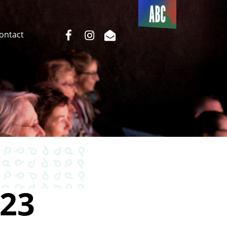
Du côté
de l’ABC
facebook
instagram
email
Contact
23