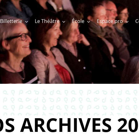
Billetterie
Le Théâtre
École
Espace pro
S ARCHIVES 20