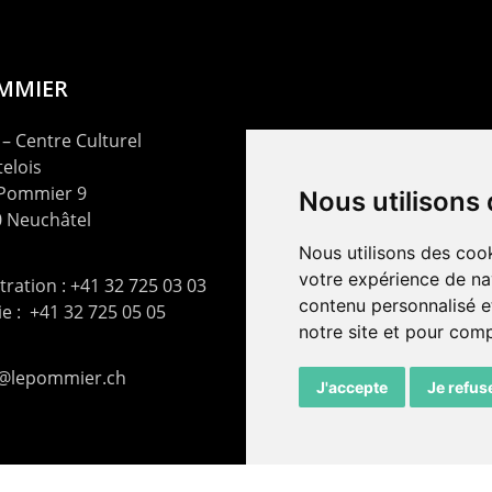
OMMIER
– Centre Culturel
elois
 Pommier 9
Nous utilisons
 Neuchâtel
Nous utilisons des cook
votre expérience de na
ration : +41 32 725 03 03
contenu personnalisé et
rie : +41 32 725 05 05
notre site et pour com
t@lepommier.ch
J'accepte
Je refus