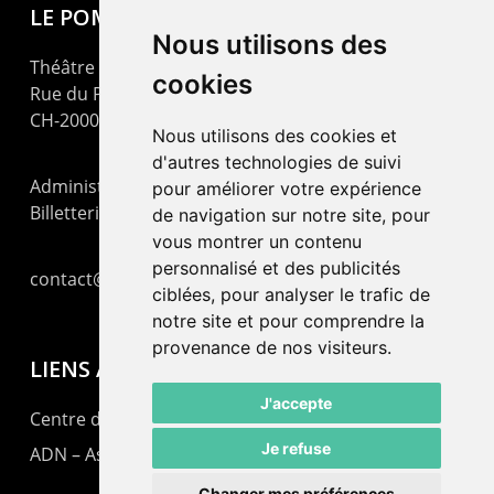
LE POMMIER
Nous utilisons des
Théâtre – Centre Culturel Neuchâtelois
cookies
Rue du Pommier 9
CH-2000 Neuchâtel
Nous utilisons des cookies et
d'autres technologies de suivi
Administration : +41 32 725 03 03
pour améliorer votre expérience
Billetterie : +41 32 725 05 05
de navigation sur notre site, pour
vous montrer un contenu
personnalisé et des publicités
contact@lepommier.ch
ciblées, pour analyser le trafic de
notre site et pour comprendre la
provenance de nos visiteurs.
LIENS AMIS
J'accepte
Centre de culture ABC
Je refuse
ADN – Association Danse Neuchâtel
Changer mes préférences