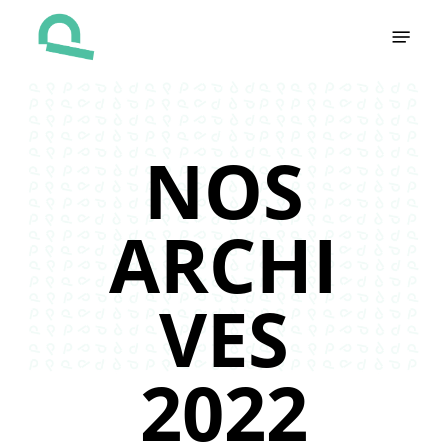
Skip
Menu
to
main
content
NOS
ARCHI
VES
2022