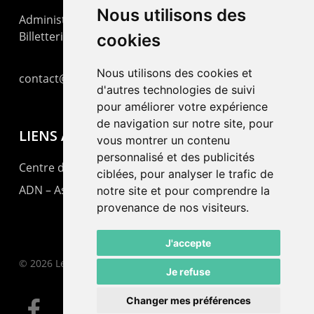
Nous utilisons des
Administration : +41 32 725 03 03
Billetterie : +41 32 725 05 05
cookies
Nous utilisons des cookies et
contact@lepommier.ch
d'autres technologies de suivi
pour améliorer votre expérience
de navigation sur notre site, pour
LIENS AMIS
vous montrer un contenu
personnalisé et des publicités
Centre de culture ABC
ciblées, pour analyser le trafic de
ADN – Association Danse Neuchâtel
notre site et pour comprendre la
provenance de nos visiteurs.
J'accepte
© 2026 Le Pommier.
Je refuse
Changer mes préférences
facebook
instagram
email