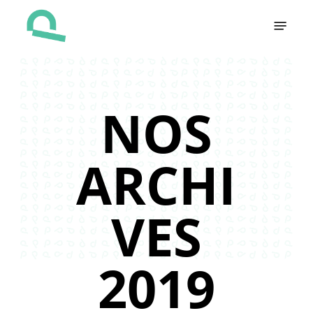
Skip
Menu
to
main
content
NOS
ARCHI
VES
2019