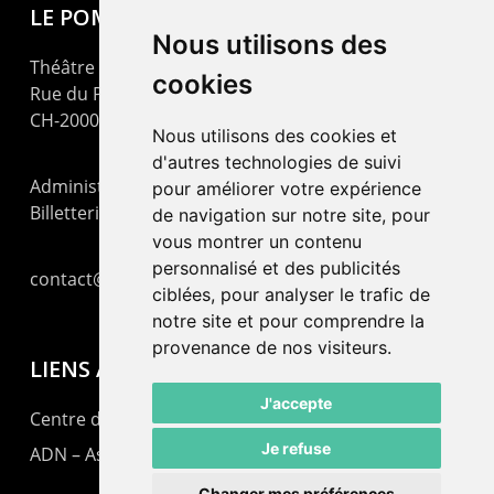
LE POMMIER
Nous utilisons des
Théâtre – Centre Culturel Neuchâtelois
cookies
Rue du Pommier 9
CH-2000 Neuchâtel
Nous utilisons des cookies et
d'autres technologies de suivi
Administration : +41 32 725 03 03
pour améliorer votre expérience
Billetterie : +41 32 725 05 05
de navigation sur notre site, pour
vous montrer un contenu
personnalisé et des publicités
contact@lepommier.ch
ciblées, pour analyser le trafic de
notre site et pour comprendre la
provenance de nos visiteurs.
LIENS AMIS
J'accepte
Centre de culture ABC
Je refuse
ADN – Association Danse Neuchâtel
Changer mes préférences