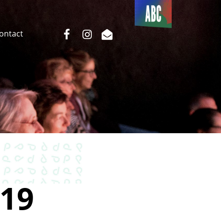
Du côté
de l’ABC
facebook
instagram
email
Contact
19