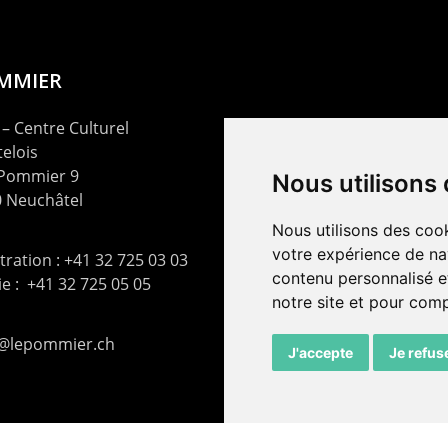
OMMIER
– Centre Culturel
elois
 Pommier 9
Nous utilisons
 Neuchâtel
Nous utilisons des cook
votre expérience de na
ration : +41 32 725 03 03
contenu personnalisé et
rie : +41 32 725 05 05
notre site et pour com
t@lepommier.ch
J'accepte
Je refus