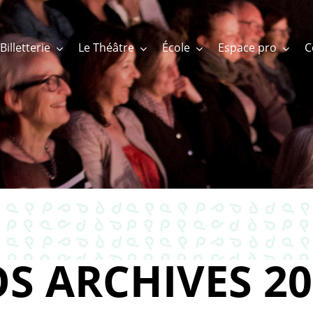
Billetterie
Le Théâtre
École
Espace pro
S ARCHIVES 20