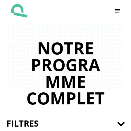
Skip
Menu
to
main
content
NOTRE
PROGRA
MME
COMPLET
FILTRES