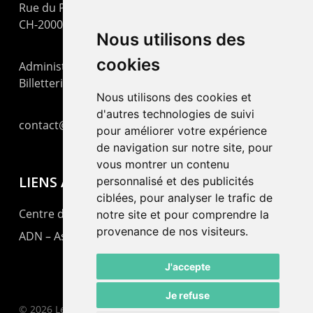
Rue du Pommier 9
CH-2000 Neuchâtel
Nous utilisons des
cookies
Administration : +41 32 725 03 03
Billetterie : +41 32 725 05 05
Nous utilisons des cookies et
d'autres technologies de suivi
contact@lepommier.ch
pour améliorer votre expérience
de navigation sur notre site, pour
vous montrer un contenu
LIENS AMIS
personnalisé et des publicités
ciblées, pour analyser le trafic de
Centre de culture ABC
notre site et pour comprendre la
provenance de nos visiteurs.
ADN – Association Danse Neuchâtel
J'accepte
Je refuse
© 2026 Le Pommier.