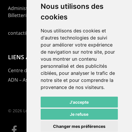
Nous utilisons des
Administration : +41 32 725 03 03
Billetterie : +41 32 725 05 05
cookies
Nous utilisons des cookies et
contact@lepommier.ch
d'autres technologies de suivi
pour améliorer votre expérience
de navigation sur notre site, pour
LIENS AMIS
vous montrer un contenu
personnalisé et des publicités
Centre de culture ABC
ciblées, pour analyser le trafic de
ADN – Association Danse Neuchâtel
notre site et pour comprendre la
provenance de nos visiteurs.
J'accepte
© 2026 Le Pommier.
Je refuse
Changer mes préférences
facebook
instagram
email