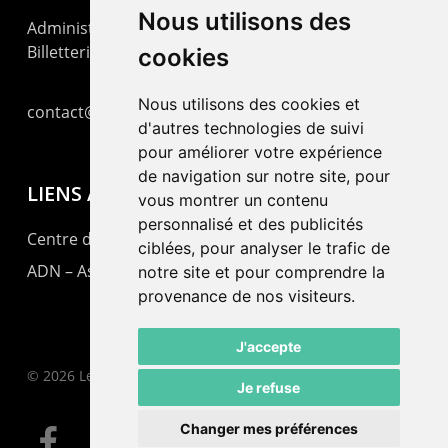
Nous utilisons des
Administration : +41 32 725 03 03
Billetterie : +41 32 725 05 05
cookies
Nous utilisons des cookies et
contact@lepommier.ch
d'autres technologies de suivi
pour améliorer votre expérience
de navigation sur notre site, pour
LIENS AMIS
vous montrer un contenu
personnalisé et des publicités
Centre de culture ABC
ciblées, pour analyser le trafic de
ADN – Association Danse Neuchâtel
notre site et pour comprendre la
provenance de nos visiteurs.
J'accepte
© 2026 Le Pommier.
Je refuse
Changer mes préférences
facebook
instagram
email