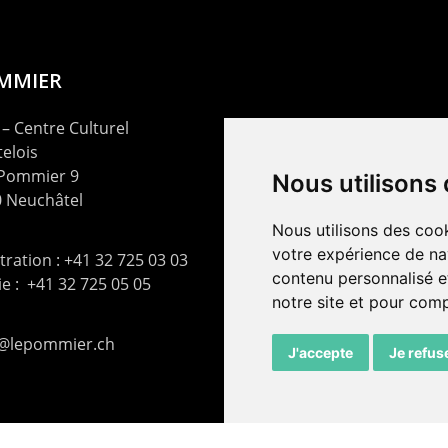
OMMIER
– Centre Culturel
elois
 Pommier 9
Nous utilisons
 Neuchâtel
Nous utilisons des cook
votre expérience de na
ration : +41 32 725 03 03
contenu personnalisé et
rie : +41 32 725 05 05
notre site et pour com
t@lepommier.ch
J'accepte
Je refus