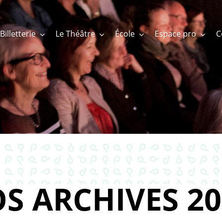
Billetterie
Le Théâtre
École
Espace pro
S ARCHIVES 20