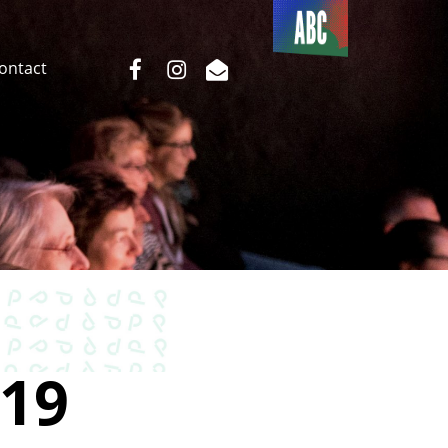
Du côté
de l’ABC
facebook
instagram
email
Contact
19