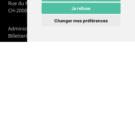
Rue du Pommier 9
Je refuse
CH-2000 Neuchâtel
Changer mes préférences
Administration : +41 32 725 03 03
Billetterie : +41 32 725 05 05
contact@lepommier.ch
LIENS AMIS
Centre de culture ABC
ADN – Association Danse Neuchâtel
© 2026 Le Pommier.