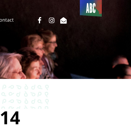
Du côté
de l’ABC
facebook
instagram
email
Contact
14