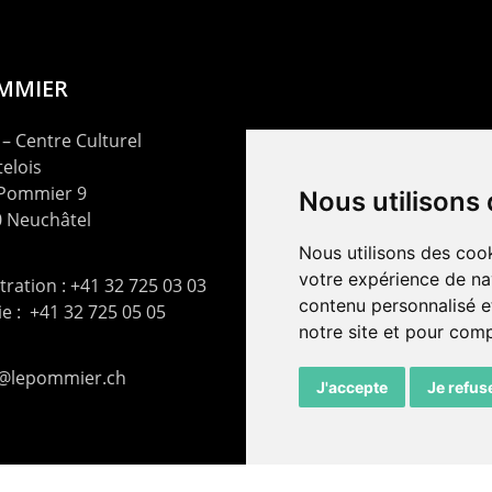
OMMIER
– Centre Culturel
elois
 Pommier 9
Nous utilisons
 Neuchâtel
Nous utilisons des cook
votre expérience de na
ration : +41 32 725 03 03
contenu personnalisé et
rie : +41 32 725 05 05
notre site et pour com
t@lepommier.ch
J'accepte
Je refus