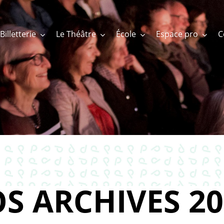
Billetterie
Le Théâtre
École
Espace pro
S ARCHIVES 20