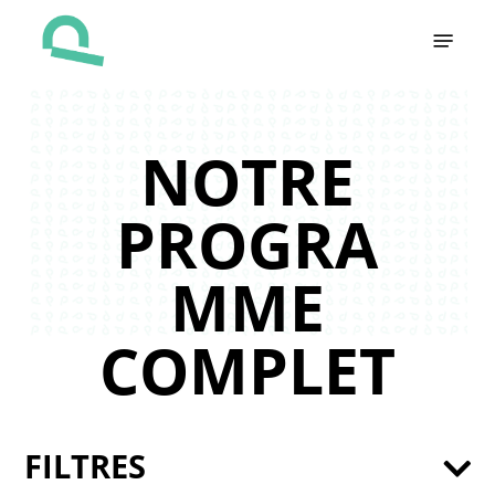
Skip
Menu
to
main
content
NOTRE
PROGRA
MME
COMPLET
FILTRES