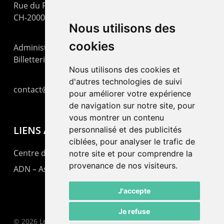
Rue du Pommier 9
CH-2000 Neuchâtel
Nous utilisons des
cookies
Administration : +41 32 725 03 03
Billetterie : +41 32 725 05 05
Nous utilisons des cookies et
d'autres technologies de suivi
contact@lepommier.ch
pour améliorer votre expérience
de navigation sur notre site, pour
vous montrer un contenu
LIENS AMIS
personnalisé et des publicités
ciblées, pour analyser le trafic de
Centre de culture ABC
notre site et pour comprendre la
provenance de nos visiteurs.
ADN – Association Danse Neuchâtel
J'accepte
Je refuse
© 2026 Le Pommier.