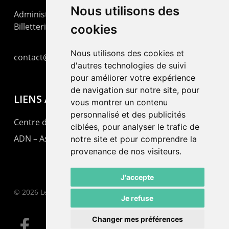
Nous utilisons des
Administration : +41 32 725 03 03
Billetterie : +41 32 725 05 05
cookies
Nous utilisons des cookies et
contact@lepommier.ch
d'autres technologies de suivi
pour améliorer votre expérience
de navigation sur notre site, pour
LIENS AMIS
vous montrer un contenu
personnalisé et des publicités
Centre de culture ABC
ciblées, pour analyser le trafic de
ADN – Association Danse Neuchâtel
notre site et pour comprendre la
provenance de nos visiteurs.
J'accepte
© 2026 Le Pommier.
Je refuse
Changer mes préférences
facebook
instagram
email